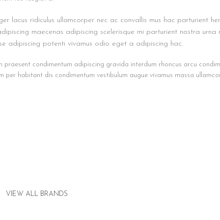
er lacus ridiculus ullamcorper nec ac convallis mus hac parturient hen
dipiscing maecenas adipiscing scelerisque mi parturient nostra urna n
sse adipiscing potenti vivamus odio eget a adipiscing hac.
 in praesent condimentum adipiscing gravida interdum rhoncus arcu condi
iam per habitant dis condimentum vestibulum augue vivamus massa ullamco
VIEW ALL BRANDS