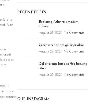
ulis
RECENT POSTS
r. Erat a
Exploring Atlanta’s modern
erat. A at
homes
August 27, 2021
No Comments
Green interior design inspiration
ncidunt
August 27, 2021
No Comments
endrerit
latea a ut
Collar brings back coffee brewing
porta
ritual
August 27, 2021
No Comments
mauris
nis a nec
ros ornare.
OUR INSTAGRAM