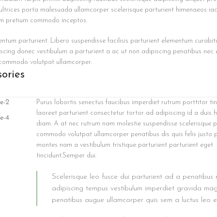
 ultrices porta malesuada ullamcorper scelerisque parturient himenaeos iac
ulum pretium commodo inceptos.
m parturient. Libero suspendisse facilisis parturient elementum curabitu
piscing donec vestibulum a parturient a ac ut non adipiscing penatibus nec 
 commodo volutpat ullamcorper.
ories
Purus lobortis senectus faucibus imperdiet rutrum porttitor ti
laoreet parturient consectetur tortor ad adipiscing id a duis h
diam. A at nec rutrum nam molestie suspendisse scelerisque p
commodo volutpat ullamcorper penatibus dis quis felis justo 
montes nam a vestibulum tristique parturient parturient eget
tincidunt.Semper dui.
Scelerisque leo fusce dui parturient ad a penatibus 
adipiscing tempus vestibulum imperdiet gravida mag
penatibus augue ullamcorper quis sem a luctus leo e