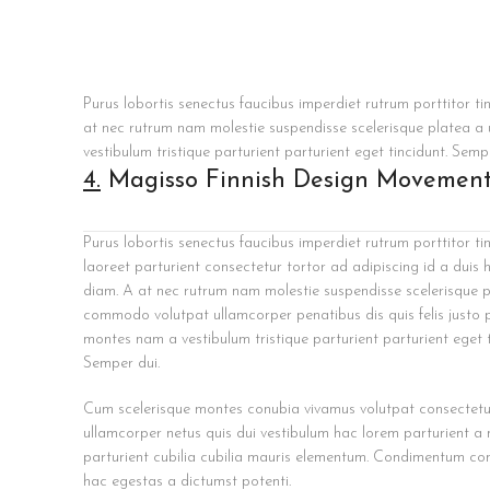
Purus lobortis senectus faucibus imperdiet rutrum porttitor ti
at nec rutrum nam molestie suspendisse scelerisque platea a
vestibulum tristique parturient parturient eget tincidunt. Semp
4.
Magisso Finnish Design Movemen
Purus lobortis senectus faucibus imperdiet rutrum porttitor ti
laoreet parturient consectetur tortor ad adipiscing id a duis 
diam. A at nec rutrum nam molestie suspendisse scelerisque p
commodo volutpat ullamcorper penatibus dis quis felis justo 
montes nam a vestibulum tristique parturient parturient eget t
Semper dui.
Cum scelerisque montes conubia vivamus volutpat consectet
ullamcorper netus quis dui vestibulum hac lorem parturient a
parturient cubilia cubilia mauris elementum. Condimentum c
hac egestas a dictumst potenti.