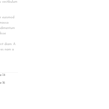
s vestibulum
ur euismod
 massa
ondimentum
isse
rit diam. A
ntes nam a