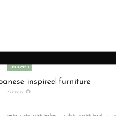
INSPIRATION
panese-inspired furniture
Posted by
tibulum turpis primis adipiscing faucibus scelerisque adipiscing aliquet pre