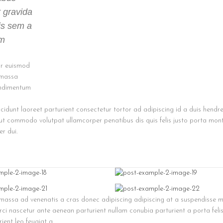
 gravida
is sem a
um
ur euismod
 massa
ondimentum
ncidunt laoreet parturient consectetur tortor ad adipiscing id a duis hendre
 ut commodo volutpat ullamcorper penatibus dis quis felis justo porta mo
er dui.
el massa ad venenatis a cras donec adipiscing adipiscing at a suspendisse 
orci nascetur ante aenean parturient nullam conubia parturient a porta feli
ent leo feugiat a.