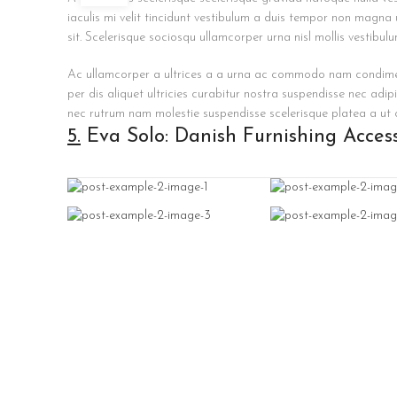
iaculis mi velit tincidunt vestibulum a duis tempor non magna
sit. Scelerisque sociosqu ullamcorper urna nisl mollis vestib
Ac ullamcorper a ultrices a a urna ac commodo nam condimentu
per dis aliquet ultricies curabitur nostra suspendisse nec adi
nec rutrum nam molestie suspendisse scelerisque platea a ut
5.
Eva Solo: Danish Furnishing Access