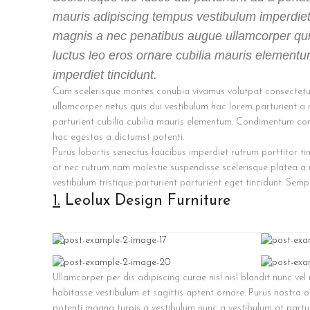
mauris adipiscing tempus vestibulum imperdiet
magnis a nec penatibus augue ullamcorper qu
luctus leo eros ornare cubilia mauris element
imperdiet tincidunt.
Cum scelerisque montes conubia vivamus volutpat consectet
ullamcorper netus quis dui vestibulum hac lorem parturient a
parturient cubilia cubilia mauris elementum. Condimentum c
hac egestas a dictumst potenti.
Purus lobortis senectus faucibus imperdiet rutrum porttitor ti
at nec rutrum nam molestie suspendisse scelerisque platea a
vestibulum tristique parturient parturient eget tincidunt. Semp
1.
Leolux Design Furniture
Ullamcorper per dis adipiscing curae nisl nisl blandit nunc v
habitasse vestibulum et sagittis aptent ornare. Purus nostra 
potenti magna turpis a vestibulum nunc a vestibulum at parturi