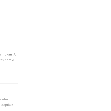
rit diam. A
ntes nam a
montes
s dapibus