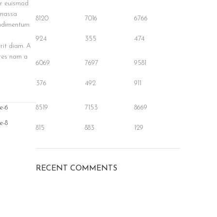
ur euismod
 massa
8120
7016
6766
ondimentum
924
355
474
rit diam. A
ntes nam a
6069
7697
9581
376
492
911
8519
7153
8669
815
883
129
RECENT COMMENTS