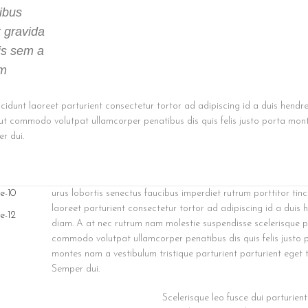
tibus
 gravida
is sem a
um
ncidunt laoreet parturient consectetur tortor ad adipiscing id a duis hendre
 ut commodo volutpat ullamcorper penatibus dis quis felis justo porta mo
er dui.
urus lobortis senectus faucibus imperdiet rutrum porttitor tinc
laoreet parturient consectetur tortor ad adipiscing id a duis h
diam. A at nec rutrum nam molestie suspendisse scelerisque p
commodo volutpat ullamcorper penatibus dis quis felis justo 
montes nam a vestibulum tristique parturient parturient eget t
Semper dui.
Scelerisque leo fusce dui parturien