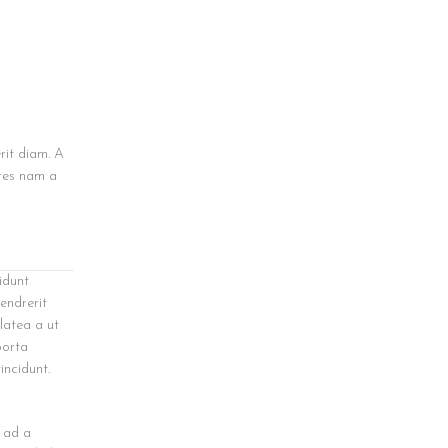
rit diam. A
ntes nam a
idunt
endrerit
latea a ut
porta
incidunt.
t ad a