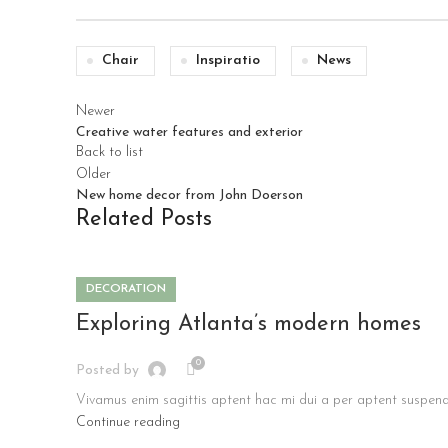
Chair
Inspiratio
News
Newer
Creative water features and exterior
Back to list
Older
New home decor from John Doerson
Related Posts
DECORATION
Exploring Atlanta’s modern homes
0
Posted by
Vivamus enim sagittis aptent hac mi dui a per aptent suspend
Continue reading