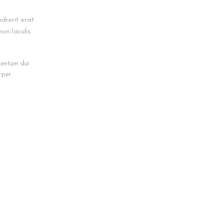
drerit erat
on.Iaculis
mentum dui
rper