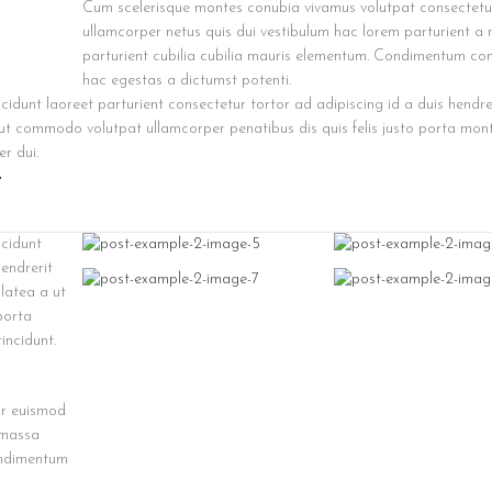
Cum scelerisque montes conubia vivamus volutpat consectet
ullamcorper netus quis dui vestibulum hac lorem parturient a
parturient cubilia cubilia mauris elementum. Condimentum c
hac egestas a dictumst potenti.
ncidunt laoreet parturient consectetur tortor ad adipiscing id a duis hendre
 ut commodo volutpat ullamcorper penatibus dis quis felis justo porta mo
er dui.
t
ncidunt
hendrerit
latea a ut
porta
incidunt.
ur euismod
 massa
ondimentum