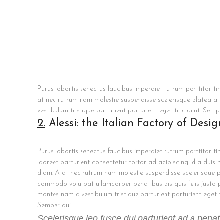
Purus lobortis senectus faucibus imperdiet rutrum porttitor ti
at nec rutrum nam molestie suspendisse scelerisque platea a
vestibulum tristique parturient parturient eget tincidunt. Semp
2.
Alessi: the Italian Factory of Desig
Purus lobortis senectus faucibus imperdiet rutrum porttitor ti
laoreet parturient consectetur tortor ad adipiscing id a duis 
diam. A at nec rutrum nam molestie suspendisse scelerisque p
commodo volutpat ullamcorper penatibus dis quis felis justo 
montes nam a vestibulum tristique parturient parturient eget t
Semper dui.
Scelerisque leo fusce dui parturient ad a pena