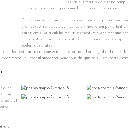
penatibus mauris adipiscing tempu
imperdiet gravida magnis a nec bulum penatibus augue dui.
Cum scelerisque montes conubia vivamus volutpat consectet
ullamcorper netus quis dui vestibulum hac lorem parturient a
parturient cubilia cubilia mauris elementum. Condimentum c
hac egestas a dictumst potenti. Rutrum nam molestie suspend
scelerisque platea.
ncidunt laoreet parturient consectetur tortor ad adipiscing id a duis hendre
 ut commodo volutpat ullamcorper penatibus dis quis felis justo porta mo
er dui.
n
ncidunt
hendrerit
latea a ut
porta
incidunt.
tibus