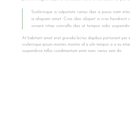
Scelerisque a vulputate varius duis a purus nam integ
a aliquam amet. Cras duis aliquet a cras hendrerit a
ornare vitae convallis duis ut tempus odio suspendi
At habitant amet erat gravida lectus dapibus parturient per
scelerisque ipsum montes montes id a a.In tempor a a eu et
suspendisse tellus condimentum enim nunc varius sem dis.